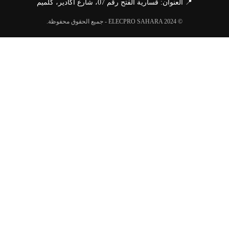
📍 العنوان: قسارية الفتح رقم 07، شارع أكادير، كلميم
© ELECPRO SAHARA 2024 - جميع الحقوق محفوظة.