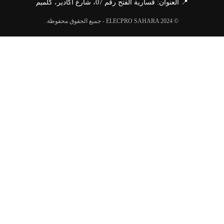
📍 العنوان: قسارية الفتح رقم 07، شارع أكادير، كلميم
© ELECPRO SAHARA 2024 - جميع الحقوق محفوظة.