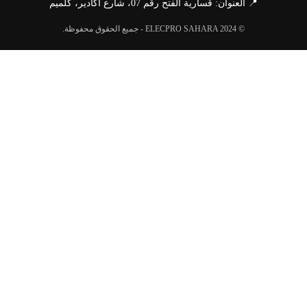
📍 العنوان: قسارية الفتح رقم 07، شارع أكادير، كلميم
© ELECPRO SAHARA 2024 - جميع الحقوق محفوظة.