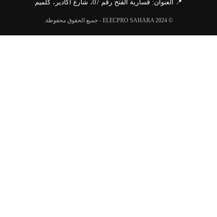
📍 العنوان: قسارية الفتح رقم 07، شارع أكادير، كلميم
© ELECPRO SAHARA 2024 - جميع الحقوق محفوظة.