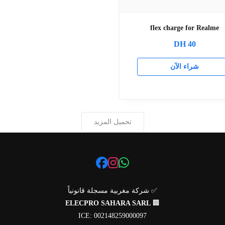
flex charge for Realme
DH
40
شراء الآن
تحميل المزيد
✅ شركة مغربية مسجلة قانونياً
ELECPRO SAHARA SARL
🏢
ICE: 002148259000097