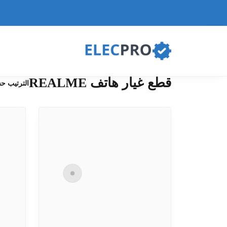
قطع غيار هاتف REALME
الترتيب ح