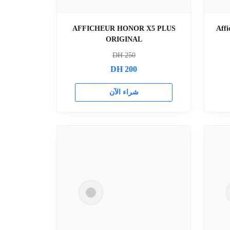
AFFICHEUR HONOR X5 PLUS
Aff
ORIGINAL
DH
250
DH
200
شراء الآن