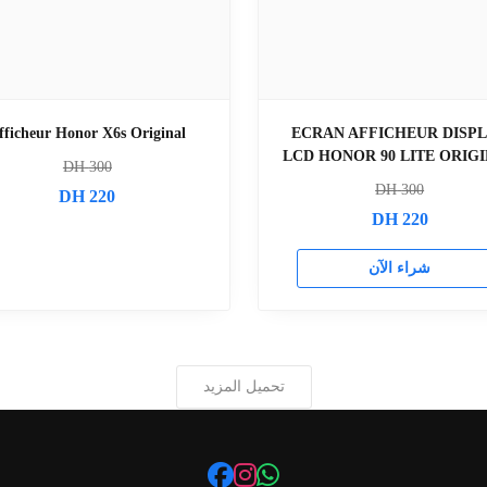
fficheur Honor X6s Original
ECRAN AFFICHEUR DISP
LCD HONOR 90 LITE ORIG
DH
300
DH
300
DH
220
DH
220
شراء الآن
تحميل المزيد