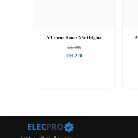
Afficheur Honor X5c Original
A
DH
300
DH
220
بيع شاشات الهواتف الأصلية وقطع غيار