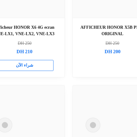
ficheur HONOR X6 4G ecran
AFFICHEUR HONOR X5B P
E-LX1, VNE-LX2, VNE-LX3
ORIGINAL
DH
250
DH
250
DH
210
DH
200
شراء الآن