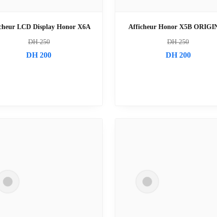
icheur LCD Display Honor X6A
Afficheur Honor X5B ORIG
DH
250
DH
250
DH
200
DH
200