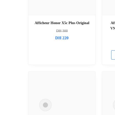
Afficheur Honor X5c Plus Original
Af
VN
DH
300
DH
220