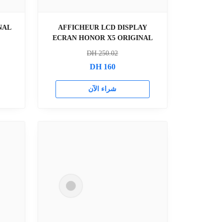
INAL
AFFICHEUR LCD DISPLAY
ECRAN HONOR X5 ORIGINAL
DH
250.02
DH
160
شراء الآن