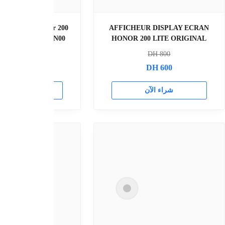
AFFICHEUR DISPLAY ECRAN
Afficheur Display Ec
HONOR MAGIC 6 LITE ORIGINAL
PRO Original ECR
DH
800
DH
140
DH
620
DH
110
راء الآن
شراء الآن