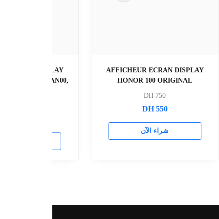
AFFICHEUR ECRAN DISPLAY
AFFICHEUR ECRA
HONOR 90 ORIGINAL
HONOR 70 PRO 
DH
800
DH
900
DH
600
DH
70
راء الآن
شراء الآن