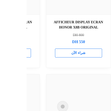
AFFICHEUR ECRAN DISPLAY
AFFICHEUR DISP
HONOR 200 ORIGINAL ECRAN
HONOR X9B O
ELI-AN00, ELI-NX9
DH
800
DH
1500
DH
57
DH
800
راء الآن
شراء الآن