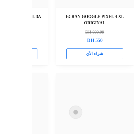
afficheur google pixel 10 pro original
Afficheur Google P
Origina
DH
1500
DH
120
DH
1100
DH
99
شراء الآن
راء الآن