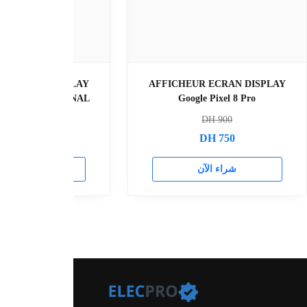
AFFICHEUR ECRAN DISPLAY
AFFICHEUR ECRA
Google Pixel 7 ORIGINAL
Google Pixel
DH
900
DH
800
DH
680
DH
62
راء الآن
شراء الآن